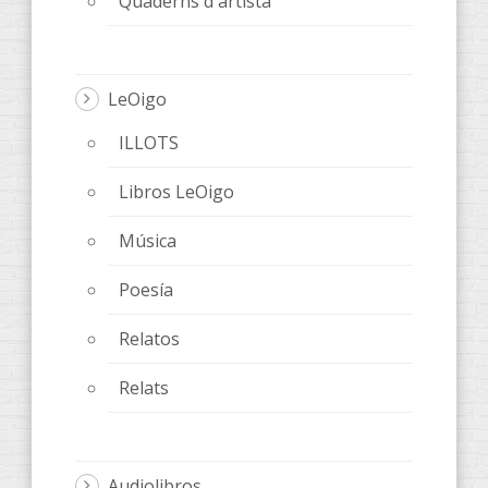
Quaderns d'artista
LeOigo
ILLOTS
Libros LeOigo
Música
Poesía
Relatos
Relats
Audiolibros