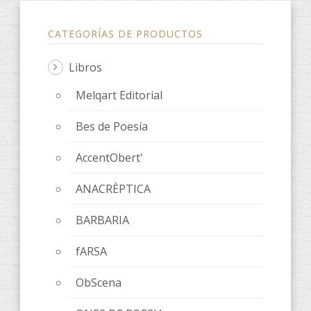
CATEGORÍAS DE PRODUCTOS
Libros
Melqart Editorial
Bes de Poesía
AccentObert'
ANACRÈPTICA
BARBARIA
fARSA
ObScena