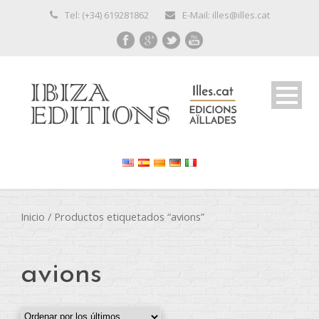
Tel: (+34) 619281862
E-Mail: illes@illes.cat
Inicio
/ Productos etiquetados “avions”
avions