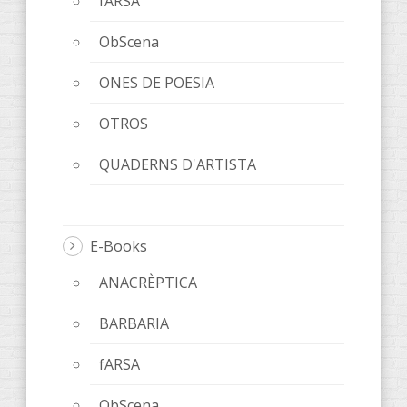
fARSA
ObScena
ONES DE POESIA
OTROS
QUADERNS D'ARTISTA
E-Books
ANACRÈPTICA
BARBARIA
fARSA
ObScena