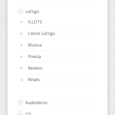
LeOigo
ILLOTS
Libros LeOigo
Música
Poesía
Relatos
Relats
Audiolibros
CD