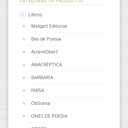
CATEGORÍAS DE PRODUCTOS
Libros
Melqart Editorial
Bes de Poesía
AccentObert'
ANACRÈPTICA
BARBARIA
fARSA
ObScena
ONES DE POESIA