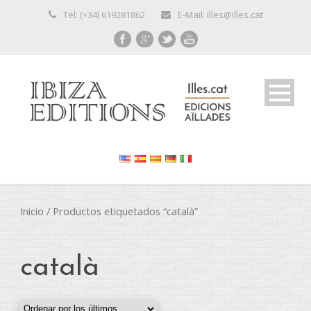
Tel: (+34) 619281862
E-Mail: illes@illes.cat
Inicio
/ Productos etiquetados “català”
català