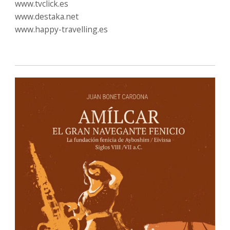
www.tvclick.es
www.destaka.net
www.happy-travelling.es