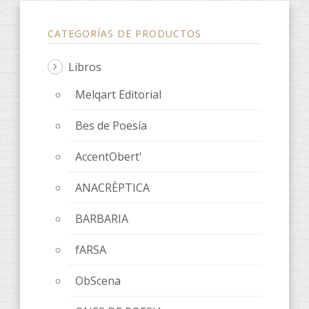
CATEGORÍAS DE PRODUCTOS
Libros
Melqart Editorial
Bes de Poesía
AccentObert'
ANACRÈPTICA
BARBARIA
fARSA
ObScena