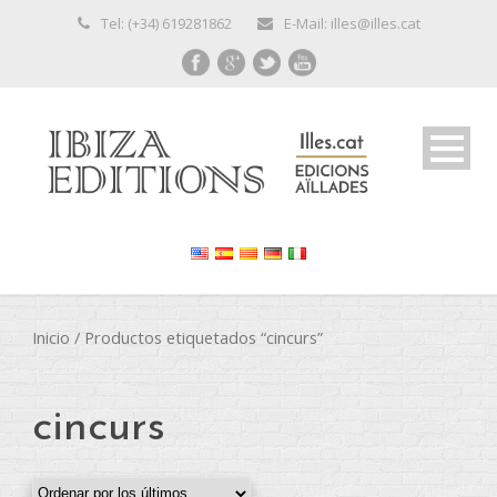
Tel: (+34) 619281862
E-Mail: illes@illes.cat
Inicio
/ Productos etiquetados “cincurs”
cincurs