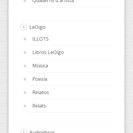
Quaderns d'artista
LeOigo
ILLOTS
Libros LeOigo
Música
Poesía
Relatos
Relats
Audiolibros