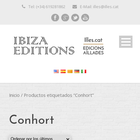
Tel: (+34) 619281862
E-Mail: illes@illes.cat
Inicio
/ Productos etiquetados “Conhort”
Conhort