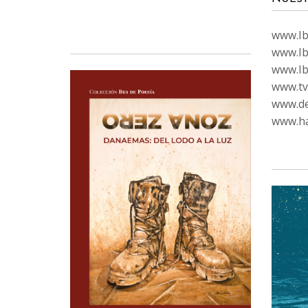
www.Ibi
www.Ib
www.Ib
www.tvc
www.de
www.ha