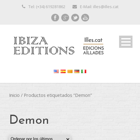
Tel: (+34) 619281862
E-Mail: illes@illes.cat
Inicio
/ Productos etiquetados “Demon”
Demon