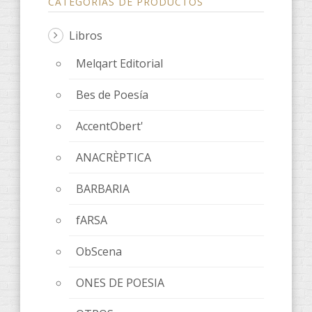
CATEGORÍAS DE PRODUCTOS
Libros
Melqart Editorial
Bes de Poesía
AccentObert'
ANACRÈPTICA
BARBARIA
fARSA
ObScena
ONES DE POESIA