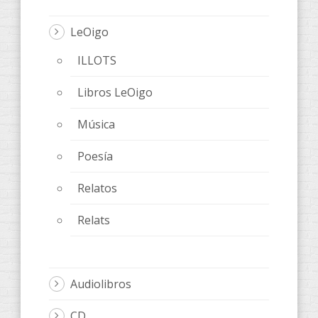
LeOigo
ILLOTS
Libros LeOigo
Música
Poesía
Relatos
Relats
Audiolibros
CD