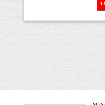
L
NUEST