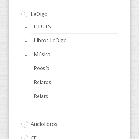
LeOigo
ILLOTS
Libros LeOigo
Música
Poesía
Relatos
Relats
Audiolibros
CD