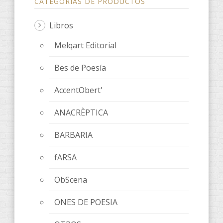
CATEGORÍAS DE PRODUCTOS
Libros
Melqart Editorial
Bes de Poesía
AccentObert'
ANACRÈPTICA
BARBARIA
fARSA
ObScena
ONES DE POESIA