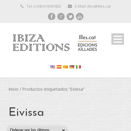
Tel: (+34) 619281862
E-Mail: illes@illes.cat
Inicio
/ Productos etiquetados “Eivissa”
Eivissa