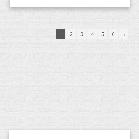
1
2
3
4
5
6
→