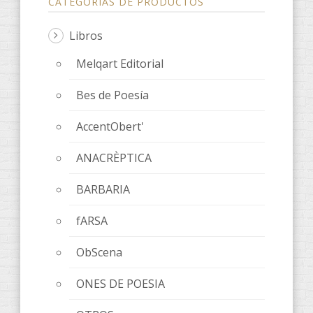
CATEGORÍAS DE PRODUCTOS
Libros
Melqart Editorial
Bes de Poesía
AccentObert'
ANACRÈPTICA
BARBARIA
fARSA
ObScena
ONES DE POESIA