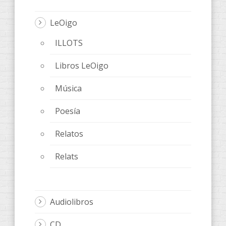
LeOigo
ILLOTS
Libros LeOigo
Música
Poesía
Relatos
Relats
Audiolibros
CD