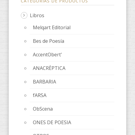
CATEGORÍAS DE PRODUCTOS
Libros
Melqart Editorial
Bes de Poesía
AccentObert'
ANACRÈPTICA
BARBARIA
fARSA
ObScena
ONES DE POESIA