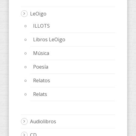
LeOigo
ILLOTS
Libros LeOigo
Música
Poesía
Relatos
Relats
Audiolibros
CD