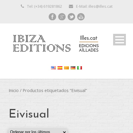
Tel: (+34) 619281862
E-Mail: illes@illes.cat
Inicio
/ Productos etiquetados “Eivisual”
Eivisual