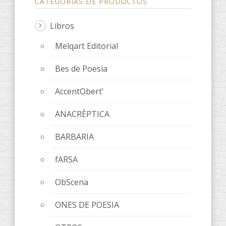
CATEGORÍAS DE PRODUCTOS
Libros
Melqart Editorial
Bes de Poesía
AccentObert'
ANACRÈPTICA
BARBARIA
fARSA
ObScena
ONES DE POESIA