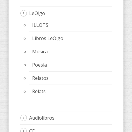
LeOigo
ILLOTS
Libros LeOigo
Música
Poesía
Relatos
Relats
Audiolibros
CD