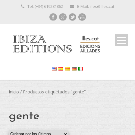
Tel: (+34) 619281862
E-Mail: illes@illes.cat
Inicio
/ Productos etiquetados “gente”
gente