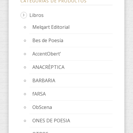
CATEGORÍAS DE PRODUCTOS
Libros
Melqart Editorial
Bes de Poesía
AccentObert'
ANACRÈPTICA
BARBARIA
fARSA
ObScena
ONES DE POESIA