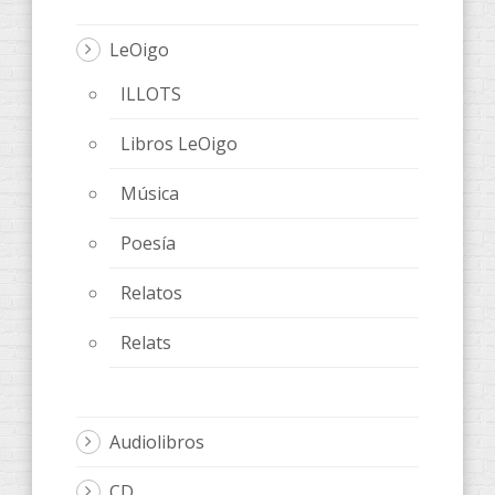
LeOigo
ILLOTS
Libros LeOigo
Música
Poesía
Relatos
Relats
Audiolibros
CD