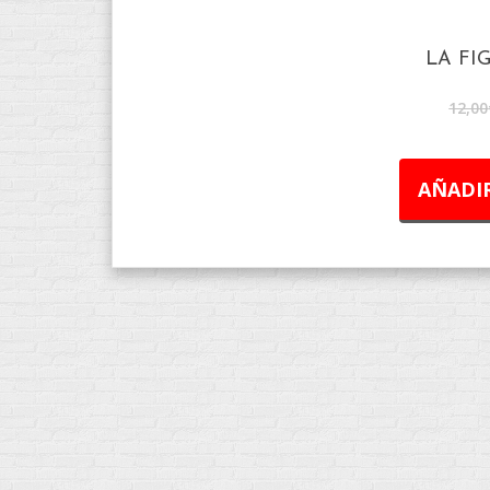
LA FI
12,00
AÑADIR