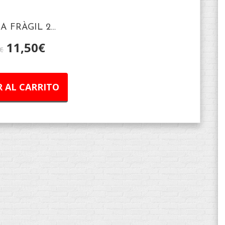
GA FRÀGIL 2…
11,50
€
€
 AL CARRITO