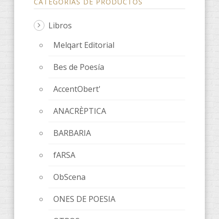
CATEGORÍAS DE PRODUCTOS
Libros
Melqart Editorial
Bes de Poesía
AccentObert'
ANACRÈPTICA
BARBARIA
fARSA
ObScena
ONES DE POESIA