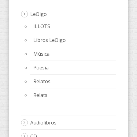
LeOigo
ILLOTS
Libros LeOigo
Música
Poesía
Relatos
Relats
Audiolibros
CD