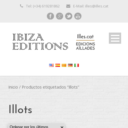
Tel: (+34) 619281862
E-Mail: illes@illes.cat
Inicio
/ Productos etiquetados “Illots”
Illots