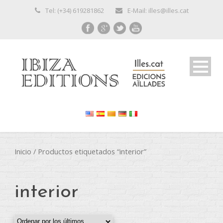
Tel: (+34) 619281862
E-Mail: illes@illes.cat
Inicio
/ Productos etiquetados “interior”
interior