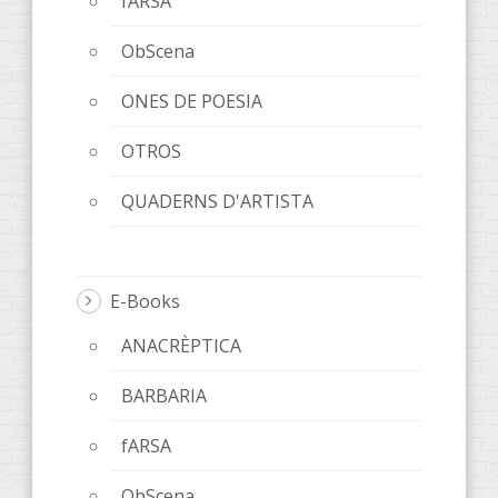
fARSA
ObScena
ONES DE POESIA
OTROS
QUADERNS D'ARTISTA
E-Books
ANACRÈPTICA
BARBARIA
fARSA
ObScena