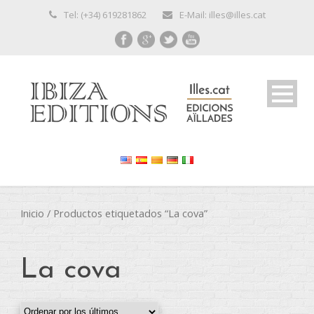
Tel: (+34) 619281862
E-Mail: illes@illes.cat
Inicio
/ Productos etiquetados “La cova”
La cova