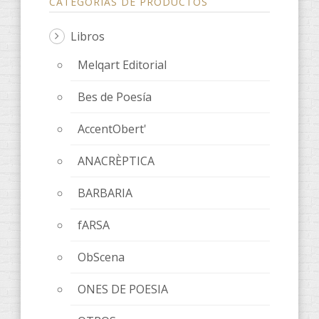
CATEGORÍAS DE PRODUCTOS
Libros
Melqart Editorial
Bes de Poesía
AccentObert'
ANACRÈPTICA
BARBARIA
fARSA
ObScena
ONES DE POESIA