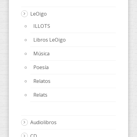
LeOigo
ILLOTS
Libros LeOigo
Música
Poesía
Relatos
Relats
Audiolibros
CD