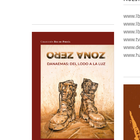
www.Ibi
www.Ib
www.Ib
www.tvc
www.de
www.ha