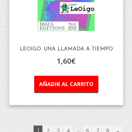
LEOIGO: UNA LLAMADA A TIEMPO
1,60
€
AÑADIR AL CARRITO
…
1
2
3
4
6
7
8
→