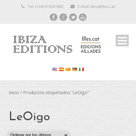
Tel: (+34) 619281862
E-Mail: illes@illes.cat
Inicio
/ Productos etiquetados “LeOigo”
LeOigo