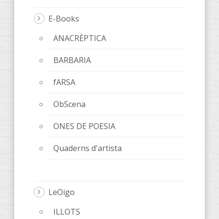
E-Books
ANACRÈPTICA
BARBARIA
fARSA
ObScena
ONES DE POESIA
Quaderns d'artista
LeOigo
ILLOTS