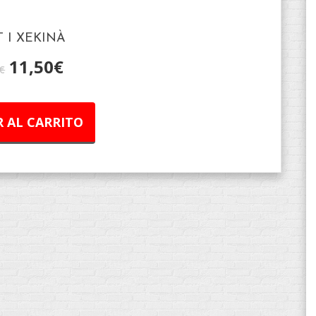
T I XEKINÀ
11,50
€
€
 AL CARRITO