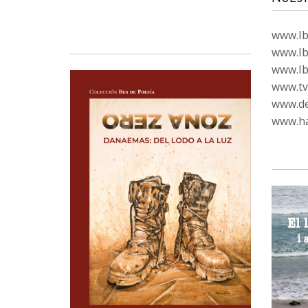
www.Ibi
www.Ib
www.Ib
www.tvc
www.de
www.ha