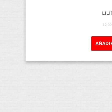
LILI
12,00
AÑADIR