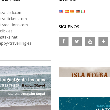
za-click.com
iza-tickets.com
izaeditions.com
SÍGUENOS
lick.es
staka.net
ppy-travelling.es