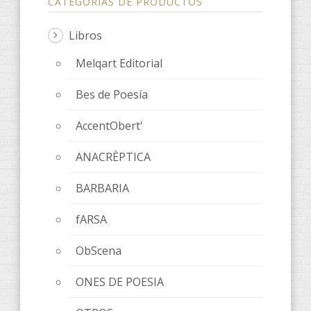
CATEGORÍAS DE PRODUCTOS
Libros
Melqart Editorial
Bes de Poesía
AccentObert'
ANACRÈPTICA
BARBARIA
fARSA
ObScena
ONES DE POESIA