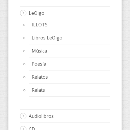
LeOigo
ILLOTS
Libros LeOigo
Música
Poesía
Relatos
Relats
Audiolibros
CD