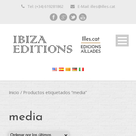
Tel: (+34) 619281862
E-Mail: illes@illes.cat
Inicio
/ Productos etiquetados “media”
media