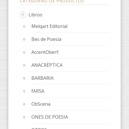
CATEGORÍAS DE PRODUCTOS
Libros
Melqart Editorial
Bes de Poesía
AccentObert'
ANACRÈPTICA
BARBARIA
fARSA
ObScena
ONES DE POESIA