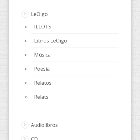
LeOigo
ILLOTS
Libros LeOigo
Música
Poesía
Relatos
Relats
Audiolibros
CD