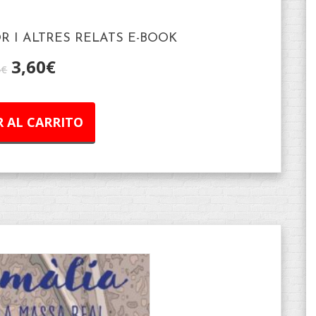
OR I ALTRES RELATS E-BOOK
3,60
€
5
€
 AL CARRITO