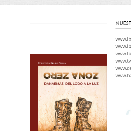
NUEST
www.Ibi
www.Ib
www.Ib
www.tvc
www.de
www.ha