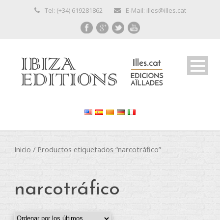
Tel: (+34) 619281862
E-Mail: illes@illes.cat
Inicio
/ Productos etiquetados “narcotráfico”
narcotráfico