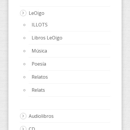
LeOigo
ILLOTS
Libros LeOigo
Música
Poesía
Relatos
Relats
Audiolibros
CD