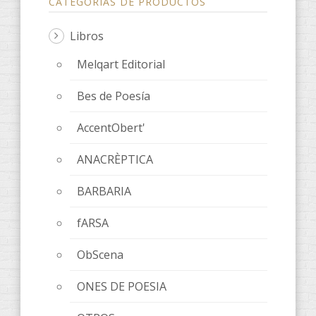
CATEGORÍAS DE PRODUCTOS
Libros
Melqart Editorial
Bes de Poesía
AccentObert'
ANACRÈPTICA
BARBARIA
fARSA
ObScena
ONES DE POESIA