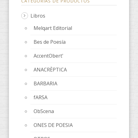
CATEGORÍAS DE PRODUCTOS
Libros
Melqart Editorial
Bes de Poesía
AccentObert'
ANACRÈPTICA
BARBARIA
fARSA
ObScena
ONES DE POESIA