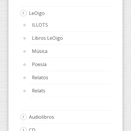
LeOigo
ILLOTS
Libros LeOigo
Música
Poesía
Relatos
Relats
Audiolibros
CD