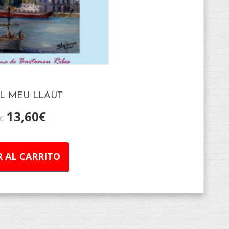
L MEU LLAÜT
13,60
€
€
 AL CARRITO