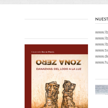
NUEST
www.Ibi
www.Ib
www.Ib
www.tvc
www.de
www.ha