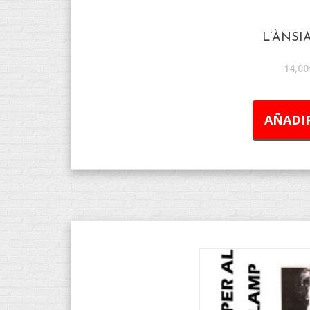
L’ÀNSI
14,00
AÑADIR