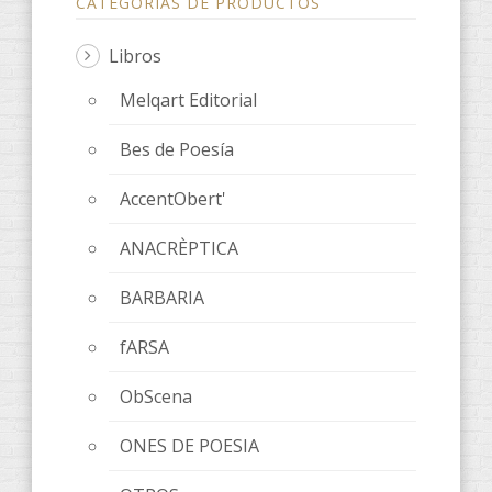
CATEGORÍAS DE PRODUCTOS
Libros
Melqart Editorial
Bes de Poesía
AccentObert'
ANACRÈPTICA
BARBARIA
fARSA
ObScena
ONES DE POESIA