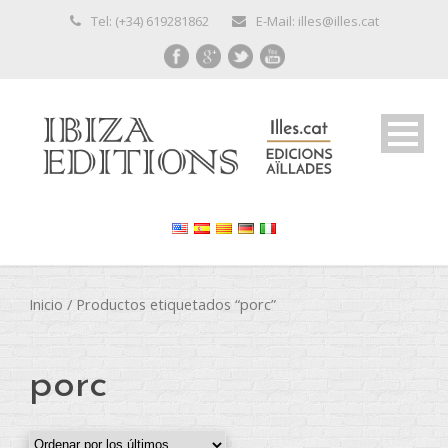
Tel: (+34) 619281862
E-Mail: illes@illes.cat
Inicio
/ Productos etiquetados “porc”
porc