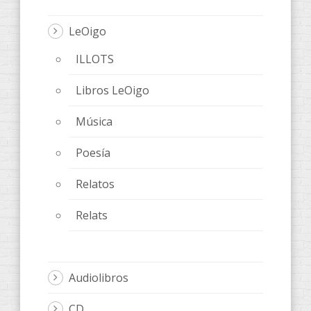
LeOigo
ILLOTS
Libros LeOigo
Música
Poesía
Relatos
Relats
Audiolibros
CD