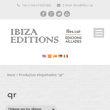
Tel: (+34) 619281862
E-Mail: illes@illes.cat
Inicio
/ Productos etiquetados “qr”
qr