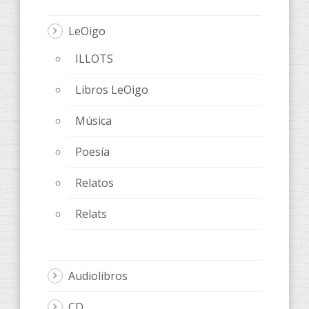
LeOigo
ILLOTS
Libros LeOigo
Música
Poesía
Relatos
Relats
Audiolibros
CD