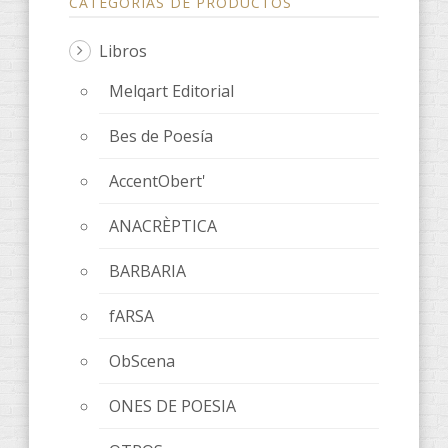
CATEGORÍAS DE PRODUCTOS
Libros
Melqart Editorial
Bes de Poesía
AccentObert'
ANACRÈPTICA
BARBARIA
fARSA
ObScena
ONES DE POESIA