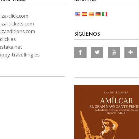
za-click.com
iza-tickets.com
izaeditions.com
SÍGUENOS
lick.es
staka.net
ppy-travelling.es