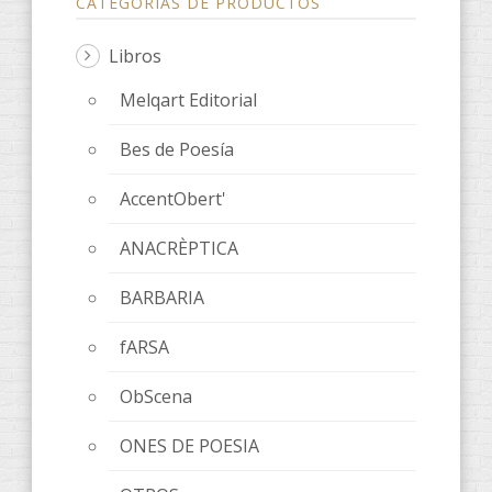
CATEGORÍAS DE PRODUCTOS
Libros
Melqart Editorial
Bes de Poesía
AccentObert'
ANACRÈPTICA
BARBARIA
fARSA
ObScena
ONES DE POESIA