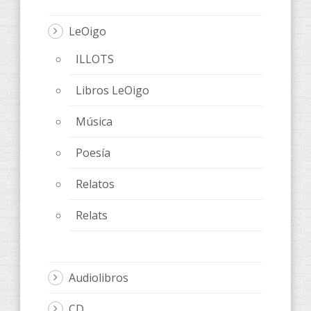
LeOigo
ILLOTS
Libros LeOigo
Música
Poesía
Relatos
Relats
Audiolibros
CD