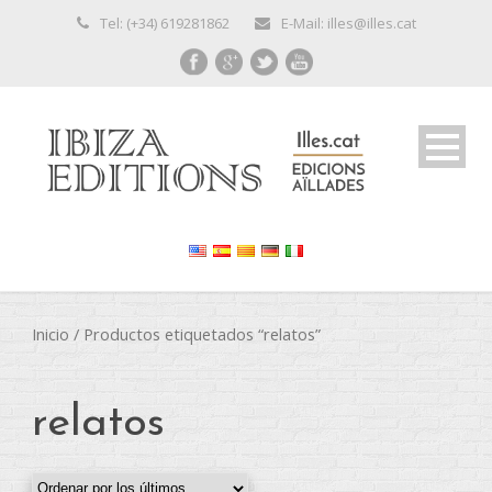
Tel: (+34) 619281862
E-Mail: illes@illes.cat
Inicio
/ Productos etiquetados “relatos”
relatos