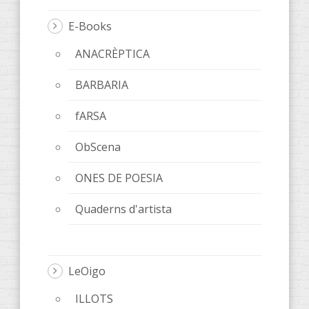
E-Books
ANACRÈPTICA
BARBARIA
fARSA
ObScena
ONES DE POESIA
Quaderns d'artista
LeOigo
ILLOTS