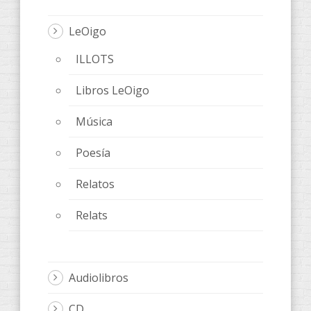
LeOigo
ILLOTS
Libros LeOigo
Música
Poesía
Relatos
Relats
Audiolibros
CD