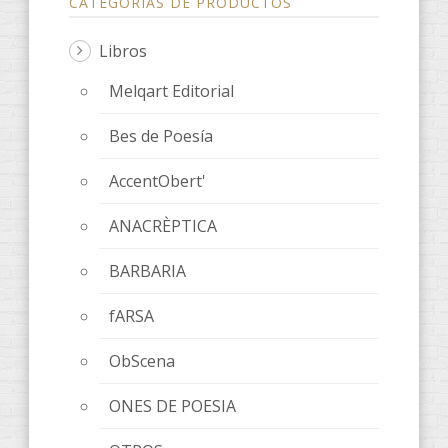
CATEGORÍAS DE PRODUCTOS
Libros
Melqart Editorial
Bes de Poesía
AccentObert'
ANACRÈPTICA
BARBARIA
fARSA
ObScena
ONES DE POESIA