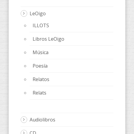
LeOigo
ILLOTS
Libros LeOigo
Música
Poesía
Relatos
Relats
Audiolibros
CD