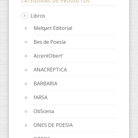
CATEGORÍAS DE PRODUCTOS
Libros
Melqart Editorial
Bes de Poesía
AccentObert'
ANACRÈPTICA
BARBARIA
fARSA
ObScena
ONES DE POESIA