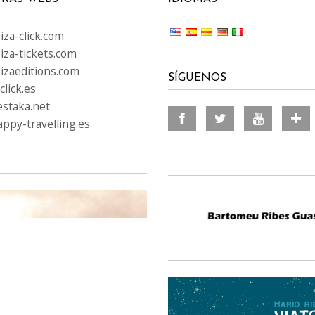
za-click.com
iza-tickets.com
izaeditions.com
SÍGUENOS
lick.es
staka.net
ppy-travelling.es