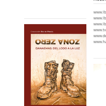
www.Ibi
www.Ib
www.Ib
www.tvc
www.de
www.ha