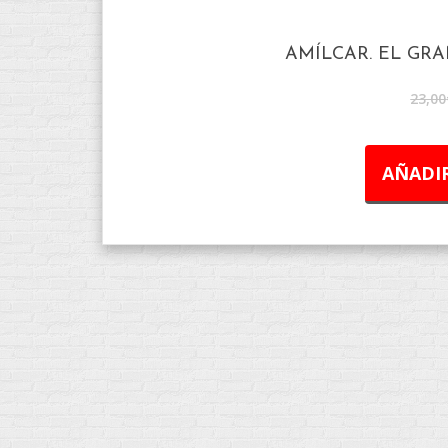
AMÍLCAR. EL GR
23,00
AÑADIR