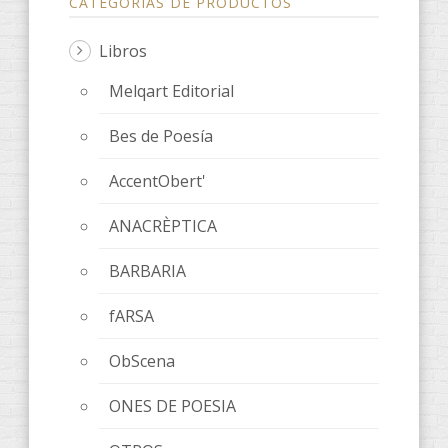
CATEGORÍAS DE PRODUCTOS
Libros
Melqart Editorial
Bes de Poesía
AccentObert'
ANACRÈPTICA
BARBARIA
fARSA
ObScena
ONES DE POESIA