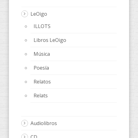
LeOigo
ILLOTS
Libros LeOigo
Música
Poesía
Relatos
Relats
Audiolibros
CD