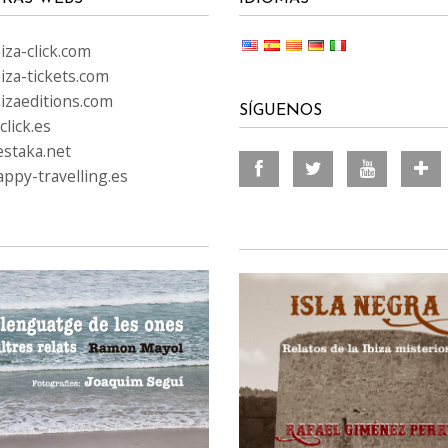
za-click.com
iza-tickets.com
izaeditions.com
SÍGUENOS
lick.es
staka.net
ppy-travelling.es