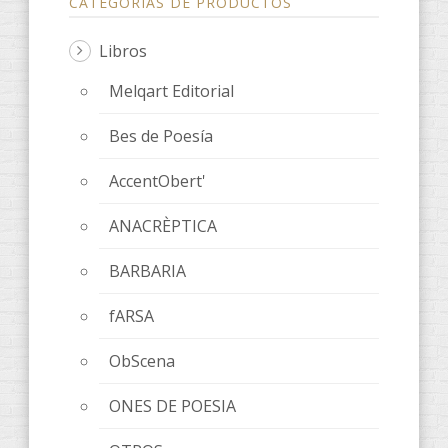
CATEGORÍAS DE PRODUCTOS
Libros
Melqart Editorial
Bes de Poesía
AccentObert'
ANACRÈPTICA
BARBARIA
fARSA
ObScena
ONES DE POESIA