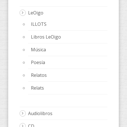
LeOigo
ILLOTS
Libros LeOigo
Música
Poesía
Relatos
Relats
Audiolibros
CD