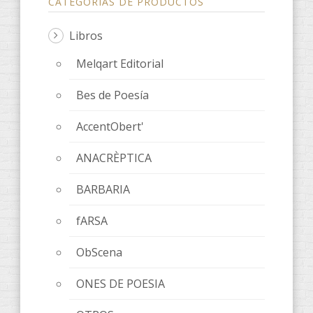
CATEGORÍAS DE PRODUCTOS
Libros
Melqart Editorial
Bes de Poesía
AccentObert'
ANACRÈPTICA
BARBARIA
fARSA
ObScena
ONES DE POESIA