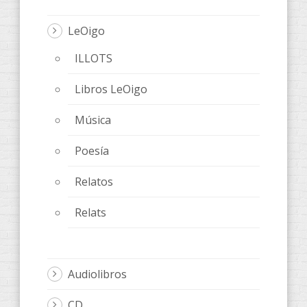
LeOigo
ILLOTS
Libros LeOigo
Música
Poesía
Relatos
Relats
Audiolibros
CD