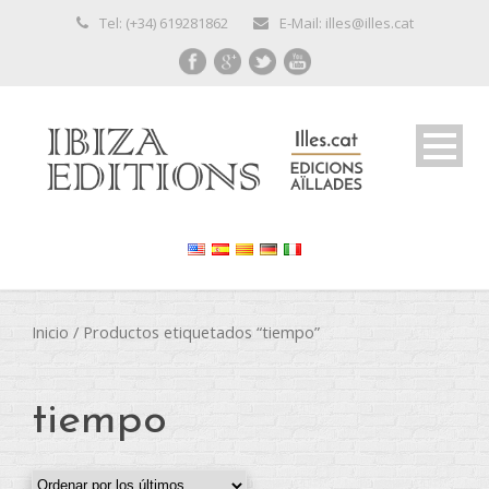
Tel: (+34) 619281862
E-Mail: illes@illes.cat
Inicio
/ Productos etiquetados “tiempo”
tiempo