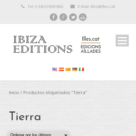
Tel: (+34) 619281862
E-Mail: illes@illes.cat
Inicio
/ Productos etiquetados “Tierra”
Tierra