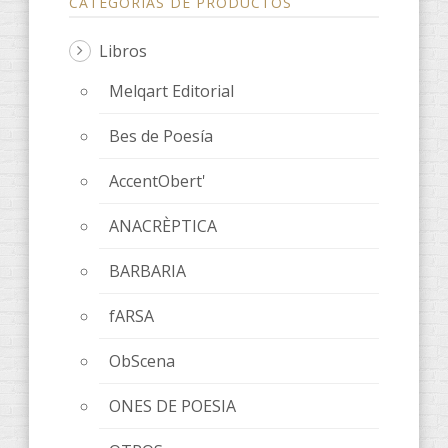
CATEGORÍAS DE PRODUCTOS
Libros
Melqart Editorial
Bes de Poesía
AccentObert'
ANACRÈPTICA
BARBARIA
fARSA
ObScena
ONES DE POESIA