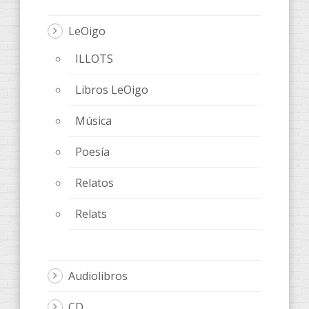
LeOigo
ILLOTS
Libros LeOigo
Música
Poesía
Relatos
Relats
Audiolibros
CD