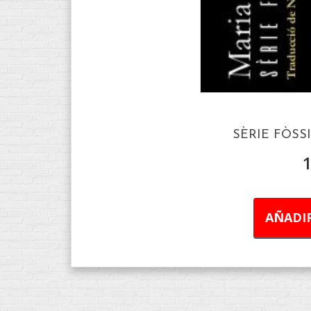
SÈRIE FÒSSI
AÑADIR