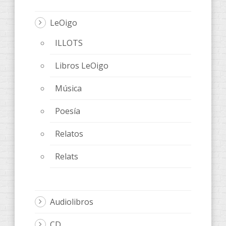
LeOigo
ILLOTS
Libros LeOigo
Música
Poesía
Relatos
Relats
Audiolibros
CD