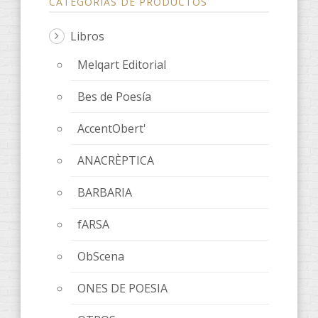
CATEGORÍAS DE PRODUCTOS
Libros
Melqart Editorial
Bes de Poesía
AccentObert'
ANACRÈPTICA
BARBARIA
fARSA
ObScena
ONES DE POESIA