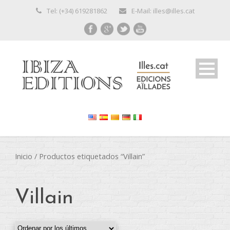
Tel: (+34) 619281862
E-Mail: illes@illes.cat
Inicio
/ Productos etiquetados “Villain”
Villain