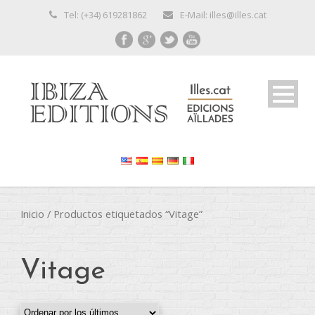
Tel: (+34) 619281862
E-Mail: illes@illes.cat
Inicio
/ Productos etiquetados “Vitage”
Vitage