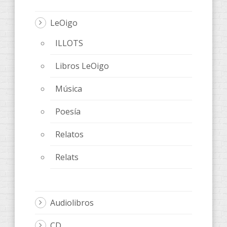
LeOigo
ILLOTS
Libros LeOigo
Música
Poesía
Relatos
Relats
Audiolibros
CD