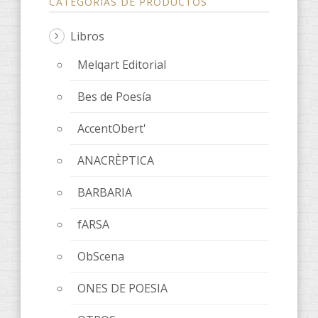
CATEGORÍAS DE PRODUCTOS
Libros
Melqart Editorial
Bes de Poesía
AccentObert'
ANACRÈPTICA
BARBARIA
fARSA
ObScena
ONES DE POESIA