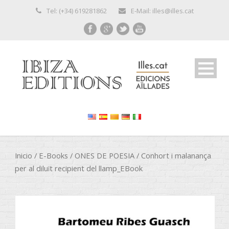
Tel: (+34) 619281862
E-Mail: illes@illes.cat
Inicio
/
E-Books
/
ONES DE POESIA
/ Conhort i malanança
per al diluït recipient del llamp_EBook