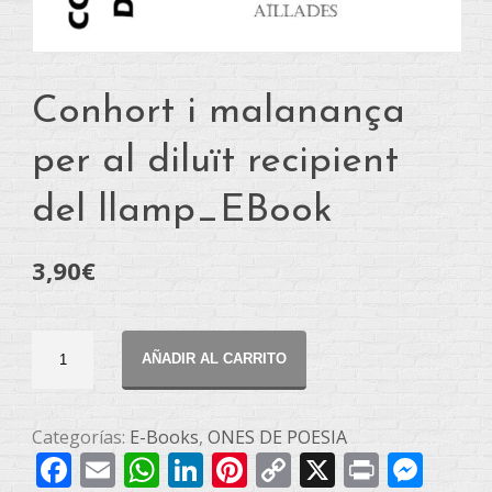
Conhort i malanança
per al diluït recipient
del llamp_EBook
3,90
€
Conhort
AÑADIR AL CARRITO
i
malanança
per
Categorías:
E-Books
,
ONES DE POESIA
Facebook
Email
WhatsApp
LinkedIn
Pinterest
Copy
X
Print
Mes
al
diluït