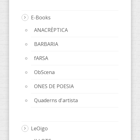
E-Books
ANACRÈPTICA
BARBARIA
fARSA
ObScena
ONES DE POESIA
Quaderns d'artista
LeOigo