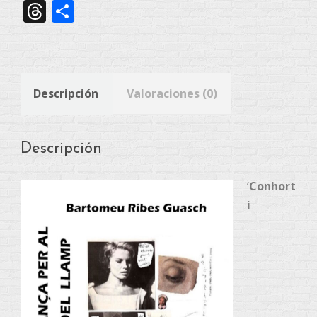
Link
Threads
Compartir
recipient
del
llamp_EBook
cantidad
Descripción
Valoraciones (0)
Descripción
‘
Conhort
i