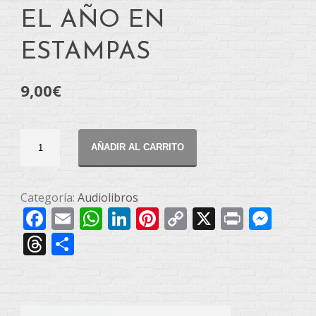
EL AÑO EN
ESTAMPAS
9,00
€
EL
AÑADIR AL CARRITO
AÑO
EN
ESTAMPAS
Categoría:
Audiolibros
Facebook
Email
WhatsApp
LinkedIn
Pinterest
Copy
X
Print
Mes
cantidad
Link
Threads
Compartir