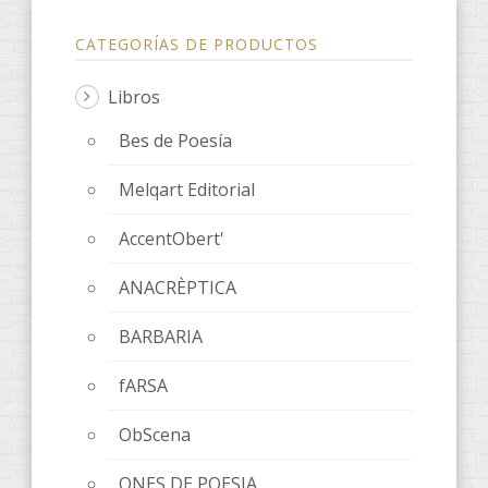
CATEGORÍAS DE PRODUCTOS
Libros
Bes de Poesía
Melqart Editorial
AccentObert'
ANACRÈPTICA
BARBARIA
fARSA
ObScena
ONES DE POESIA